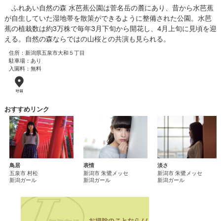
ふれあい自然の森 水芭蕉公園は菅名岳の麓にあり、昔から水芭蕉
が自生していた湿地帯を散策ができるように整備された公園。水芭
蕉の植栽数は約3万株で毎年3月下旬から開花し、4月上旬に見頃を迎
える。自然の森ならではの山桜との共演も見られる。
住所：新潟県五泉市大和５丁目
駐車場：あり
入園料：無料
おすすめリンク
鳥居
表情
淡さ
五泉市 村松
新潟市 朱鷺メッセ
新潟市 朱鷺メッセ
新潟ガール
新潟ガール
新潟ガール