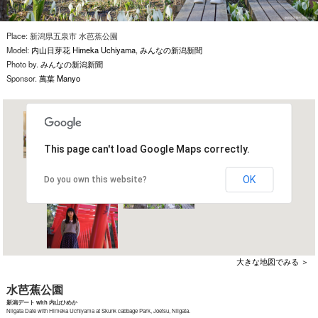
Place: 新潟県五泉市 水芭蕉公園
Model:
内山日芽花 Himeka Uchiyama
,
みんなの新潟新聞
Photo by.
みんなの新潟新聞
Sponsor.
萬葉 Manyo
This page can't load Google Maps correctly.
OK
Do you own this website?
大きな地図でみる ＞
水芭蕉公園
新潟デート with 内山ひめか
Niigata Date with Himeka Uchiyama at Skunk cabbage Park, Joetsu, Niigata.