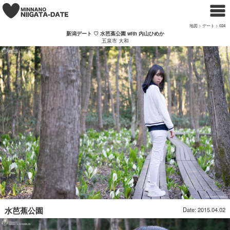
地図
>
デート
>
024
新潟デート ♡ 水芭蕉公園 with 内山ひめか
五泉市 大和
水芭蕉公園
Date: 2015.04.02