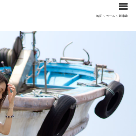
地図
>
ガール
>
姫津港