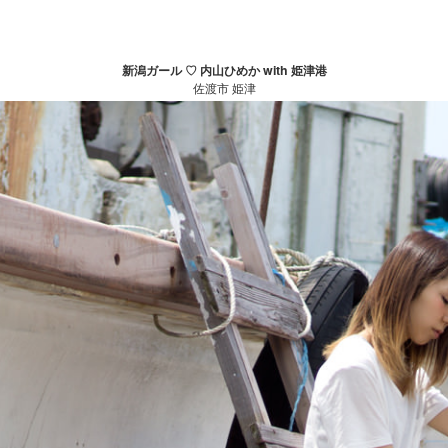
新潟ガール ♡ 内山ひめか with 姫津港
佐渡市 姫津