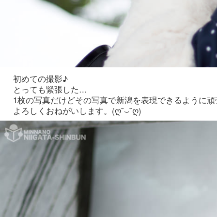
初めての撮影♪
とっても緊張した…
よろしくおねがいします。(ღ˘⌣˘ღ)