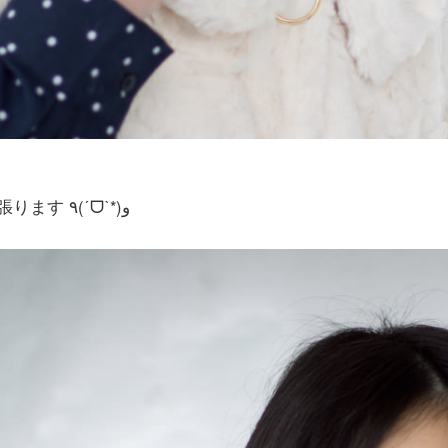
1枚の写真だけどその写真で新潟を表現できるように頑張ります ٩(ˊᗜˋ*)و