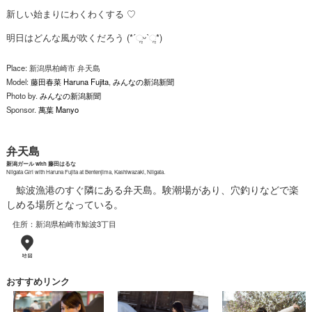
新しい始まりにわくわくする ♡
明日はどんな風が吹くだろう (*ˊૢᵕˋૢ*)
Place: 新潟県柏崎市 弁天島
Model:
藤田春菜 Haruna Fujita
,
みんなの新潟新聞
Photo by.
みんなの新潟新聞
Sponsor.
萬葉 Manyo
弁天島
新潟ガール with 藤田はるな
Niigata Girl with Haruna Fujita at Bentenjima, Kashiwazaki, Niigata.
鯨波漁港のすぐ隣にある弁天島。験潮場があり、穴釣りなどで楽
しめる場所となっている。
住所：新潟県柏崎市鯨波3丁目
おすすめリンク