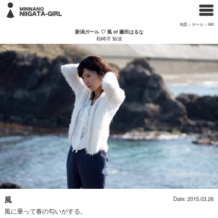
地図
>
ガール
>
040
新潟ガール ♡ 風 of 藤田はるな
柏崎市 鯨波
風
Date: 2015.03.26
風に乗って春の匂いがする。