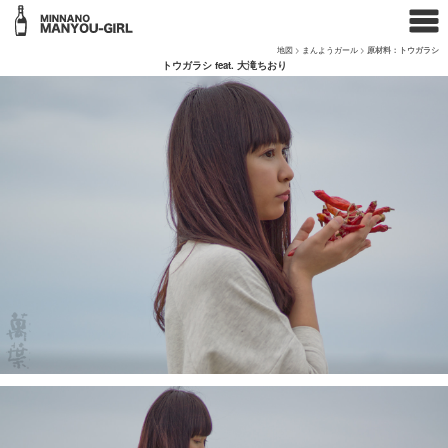
地図
>
まんようガール
>
原材料：トウガラシ
トウガラシ feat. 大滝ちおり