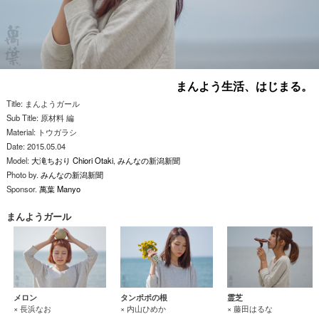
まんよう生活、はじまる。
Title: まんようガール
Sub Title: 原材料 編
Material: トウガラシ
Date: 2015.05.04
Model:
大滝ちおり Chiori Otaki
,
みんなの新潟新聞
Photo by.
みんなの新潟新聞
Sponsor.
萬葉 Manyo
まんようガール
メロン
タンポポの根
霊芝
× 長浜なお
× 内山ひめか
× 藤田はるな