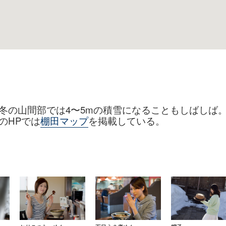
冬の山間部では4〜5mの積雪になることもしばしば
のHPでは
棚田マップ
を掲載している。