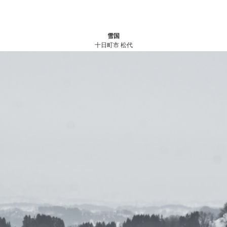
雪国
十日町市 松代