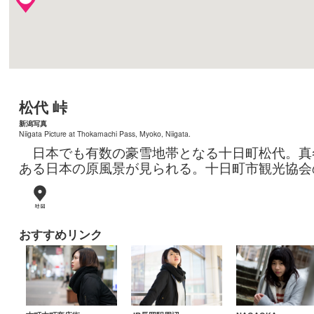
松代 峠
新潟写真
Niigata Picture at Thokamachi Pass, Myoko, Niigata.
日本でも有数の豪雪地帯となる十日町松代。真
ある日本の原風景が見られる。十日町市観光協会
おすすめリンク