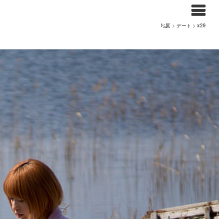
地図
>
デート
>
x29