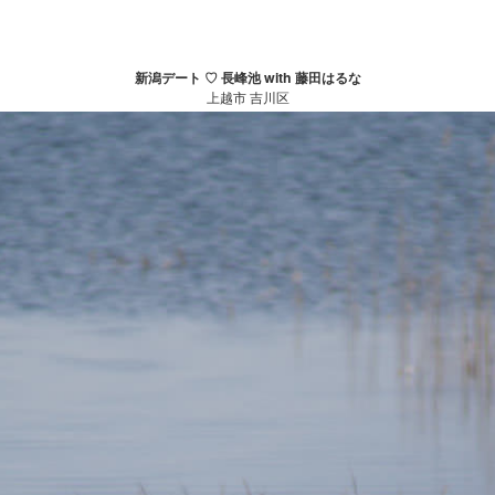
新潟デート ♡ 長峰池 with 藤田はるな
上越市 吉川区