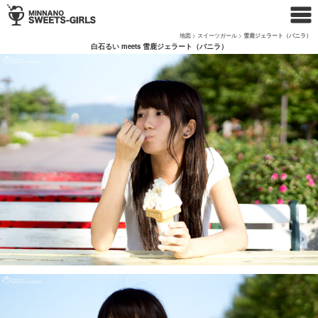
地図
>
スイーツガール
>
雪鹿ジェラート（バニラ）
白石るい meets 雪鹿ジェラート（バニラ）