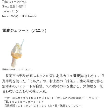
Title: スイーツガール
Shop: 雪鹿【 長岡 】
Taste: バニラ
Model: 白石るい Rui Shiraishi
雪鹿ジェラート（バニラ）
雪鹿ジェラート（バニラ） とは…、
長岡市の千秋が原ふるさとの森にあるカフェ
(ゆきしか）。良
雪鹿
寛牛乳を使った「ミルク」や、村上産の「抹茶」、生の果物で作る
無添加のジェラートが自慢。旬の食材の味を生かし、添加物を一切
使わないこだわりの味が人気。
住所：新潟県長岡市千秋３丁目３１５−１ 千秋ふるさとの森公園アトリウム １F
TEL：０２５８ー２９ー５７５７
営業時間：１１：００～１６：３０（土・日・祝日１０：００～）