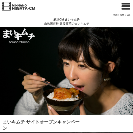
地図
>
CM
>
005
新潟CM まいキムチ
糸魚川市桂 越後薬草のまいキムチ
まいキムチ サイトオープンキャンペー
ン