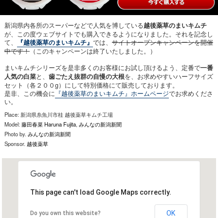
新潟県内各所のスーパーなどで人気を博している
越後薬草のまいキムチ
が、この度ウェブサイトでも購入できるようになりました。それを記念し
て、
では、
サイトオープンキャンペーンを開催
『越後薬草のまいキムチ』
中です！
（このキャンペーンは終了いたしました。）
まいキムチシリーズを是非多くのお客様にお試し頂けるよう、定番で
一番
と、
を、お求めやすいハーフサイズ
人気の白菜
歯ごたえ抜群の自慢の大根
セット（各２００g）にして特別価格にて販売しております。
是非、この機会に
『越後薬草のまいキムチ』ホームページ
でお求めくださ
い。
Place: 新潟県糸魚川市桂 越後薬草キムチ工場
Model:
藤田春菜 Haruna Fujita
,
みんなの新潟新聞
Photo by.
みんなの新潟新聞
2
Sponsor.
越後薬草
3
This page can't load Google Maps correctly.
OK
Do you own this website?