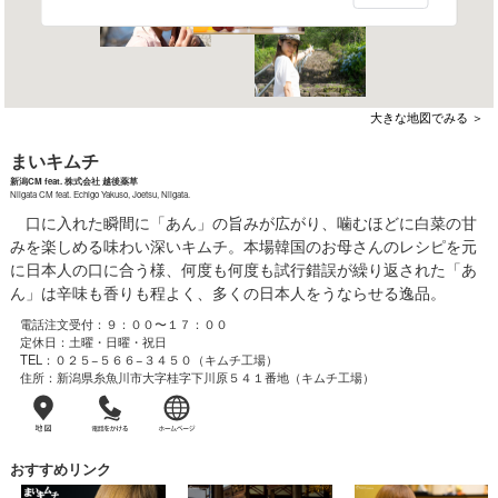
大きな地図でみる ＞
まいキムチ
新潟CM feat. 株式会社 越後薬草
Niigata CM feat. Echigo Yakuso, Joetsu, Niigata.
口に入れた瞬間に「あん」の旨みが広がり、噛むほどに白菜の甘
みを楽しめる味わい深いキムチ。本場韓国のお母さんのレシピを元
に日本人の口に合う様、何度も何度も試行錯誤が繰り返された「あ
ん」は辛味も香りも程よく、多くの日本人をうならせる逸品。
電話注文受付：９：００〜１７：００
定休日：土曜・日曜・祝日
TEL：０２５−５６６−３４５０（キムチ工場）
住所：新潟県糸魚川市大字桂字下川原５４１番地（キムチ工場）
おすすめリンク