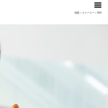
地図
>
ストーリー
>
003