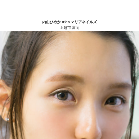
内山ひめか tries マリアネイルズ
上越市 富岡