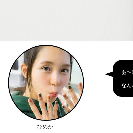
あ〜
なん
ひめか