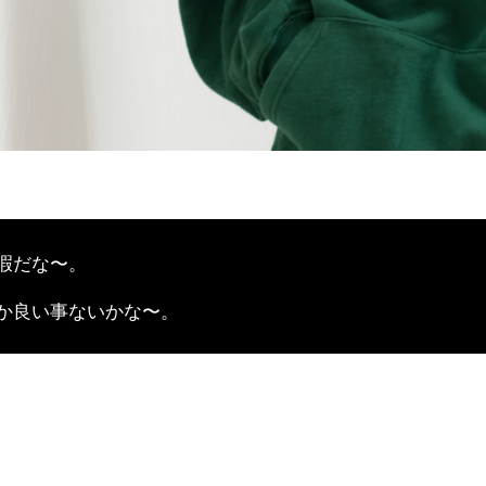
暇だな〜。
か良い事ないかな〜。