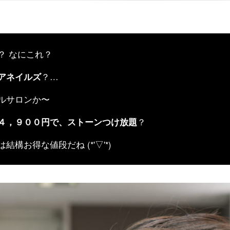
？ なにこれ？
アネイルズ
？…
ルサロンか〜
４，９００円で、ストーンつけ放題
？
結構お得な値段だね (*'▽'*)