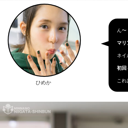
ん〜
マリ
ネイ
初回
これは
ひめか